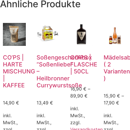
Ähnliche Produkte
CO’PS |
Soßengeschenkbox
CO’PS |
Mädelsa
HARTE
“Soßenliebe”
FLASCHE
( 2
MISCHUNG
–
| 50CL
Variante
|
Heilbronner
)
KAFFEE
Currywurstsoße
16,90
€
–
89,90
€
15,90
€
–
14,90
€
13,49
€
17,90
€
inkl.
inkl.
inkl.
MwSt.,
inkl.
MwSt.,
MwSt.,
zzgl.
MwSt.,
zzgl.
zzgl.
Versandkosten
zzgl.