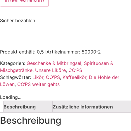
In den Warenkorb
Sicher bezahlen
Produkt enthält: 0,5
l
Artikelnummer:
50000-2
Kategorien:
Geschenke & Mitbringsel
,
Spirituosen &
Mischgetränke
,
Unsere Liköre
,
CO’PS
Schlagwörter:
Likör
,
CO'PS
,
Kaffeelikör
,
Die Höhle der
Löwen
,
CO‘PS weiter gehts
Loading...
Beschreibung
Zusätzliche Informationen
Beschreibung