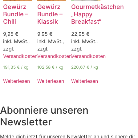
Gewürz
Gewürz
Gourmetkästchen
Bundle –
Bundle –
„Happy
Chili
Klassik
Breakfast“
9,95
€
9,95
€
22,95
€
inkl. MwSt.,
inkl. MwSt.,
inkl. MwSt.,
zzgl.
zzgl.
zzgl.
Versandkosten
Versandkosten
Versandkosten
191,35
€
/
kg
102,58
€
/
kg
220,67
€
/
kg
Weiterlesen
Weiterlesen
Weiterlesen
Abonniere unseren
Newsletter
Melde dich jetzt für unseren Newsletter an und sichere dir