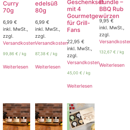
Geschenkset
Bundle –
Curry
edelsüß
mit 4
BBQ Rub
70g
80g
Gourmetgewürzen
9,95
€
6,99
€
6,99
€
für Grill-
inkl. MwSt.,
inkl. MwSt.,
inkl. MwSt.,
Fans
zzgl.
zzgl.
zzgl.
22,95
€
Versandkoste
Versandkosten
Versandkosten
inkl. MwSt.,
132,67
€
/
kg
99,86
€
/
kg
87,38
€
/
kg
zzgl.
Versandkosten
Weiterlesen
Weiterlesen
Weiterlesen
45,00
€
/
kg
Weiterlesen