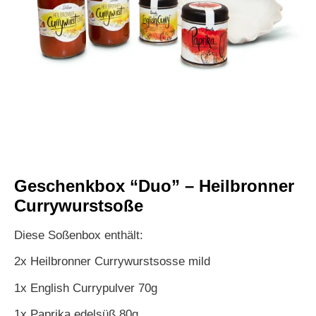
Geschenkbox “Duo” – Heilbronner
Currywurstsoße
Diese Soßenbox enthält:
2x Heilbronner Currywurstsosse mild
1x English Currypulver 70g
1x Paprika edelsüß 80g