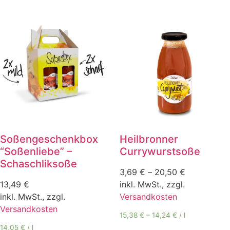
Soßengeschenkbox
Heilbronner
“Soßenliebe” –
Currywurstsoße
Schaschliksoße
3,69
€
–
20,50
€
13,49
€
inkl. MwSt., zzgl.
inkl. MwSt., zzgl.
Versandkosten
Versandkosten
15,38
€
–
14,24
€
/
l
14,05
€
/
l